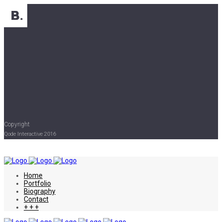
Copyright
Qode Interactive 2016
Home
Portfolio
Biography
Contact
+ + +