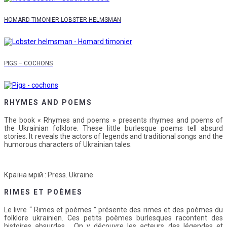
HOMARD-TIMONIER-LOBSTER-HELMSMAN
PIGS – COCHONS
RHYMES AND POEMS
The book « Rhymes and poems » presents rhymes and poems of
the Ukrainian folklore. These little burlesque poems tell absurd
stories. It reveals the actors of legends and traditional songs and the
humorous characters of Ukrainian tales.
Країна мрій : Press. Ukraine
RIMES ET POÈMES
Le livre “ Rimes et poèmes ” présente des rimes et des poèmes du
folklore ukrainien. Ces petits poèmes burlesques racontent des
histoires absurdes . On y découvre les acteurs des légendes et